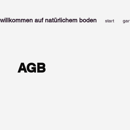
willkommen auf natürlichem b
oden
start
gar
AGB