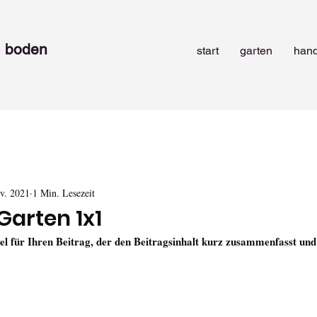
 b
oden
start
garten
han
v. 2021
1 Min. Lesezeit
Garten 1x1
tel für Ihren Beitrag, der den Beitragsinhalt kurz zusammenfasst un